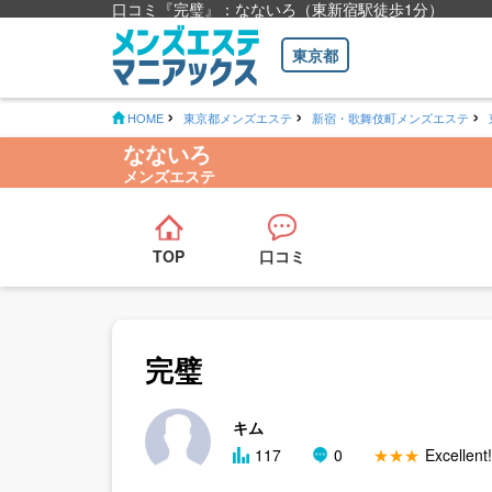
口コミ『完璧』：なないろ（東新宿駅徒歩1分）
東京都
HOME
東京都メンズエステ
新宿・歌舞伎町メンズエステ
なないろ
メンズエステ
TOP
口コミ
完璧
キム
117
0
★★★
Excellent!