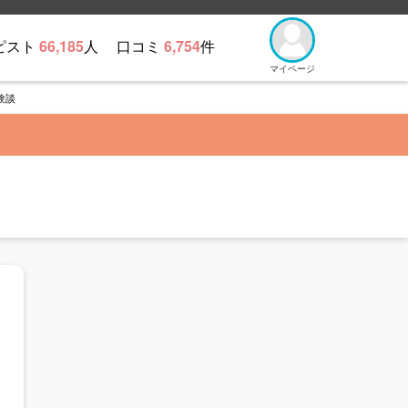
ピスト
66,185
人
口コミ
6,754
件
マイページ
験談