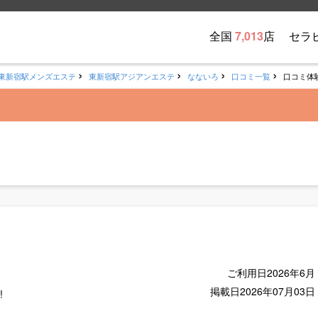
全国
7,013
店
セラ
東新宿駅メンズエステ
東新宿駅アジアンエステ
なないろ
口コミ一覧
口コミ体
ご利用日
2026年6月
掲載日
2026年07月03日
!