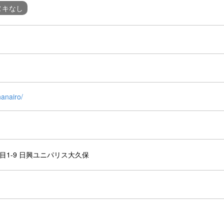
ヌキなし
anairo/
目1-9 日興ユニパリス大久保