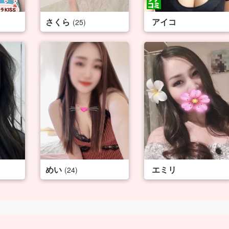
さくら
アイコ
(25)
めい
エミリ
(24)