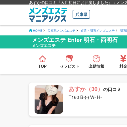
あすかの口コミ『入店初日にお邪魔しました』：メンズエス
兵庫県
HOME
兵庫県メンズエステ
姫路・明石メンズエステ
明石
メンズエステ Enter 明石・西明石
メンズエステ
TOP
セラピスト
出勤情報
料
あすか（30）
の口コミ
T160 B-(-) W- H-