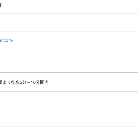
可
er.com/
駅より徒歩5分～10分圏内