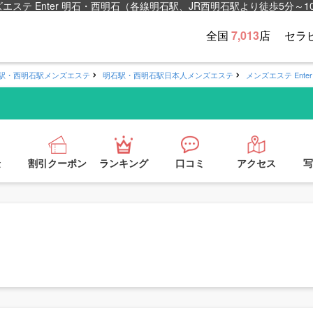
テ Enter 明石・西明石（各線明石駅、JR西明石駅より徒歩5分～1
全国
7,013
店
セラ
駅・西明石駅メンズエステ
明石駅・西明石駅日本人メンズエステ
メンズエステ Ente
金
割引クーポン
ランキング
口コミ
アクセス
写