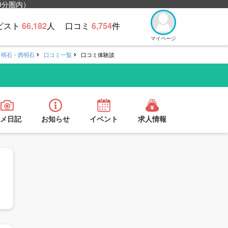
0分圏内）
ピスト
66,182
人
口コミ
6,754
件
マイページ
r 明石・西明石
口コミ一覧
口コミ体験談
メ日記
お知らせ
イベント
求人情報