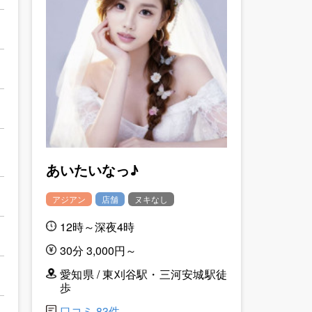
あいたいなっ♪
アジアン
店舗
ヌキなし
12時～深夜4時
30分 3,000円～
愛知県 / 東刈谷駅・三河安城駅徒
歩
口コミ 83件