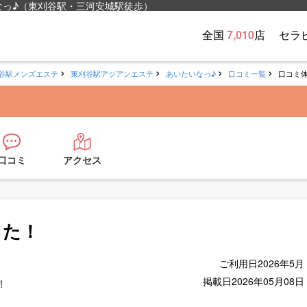
なっ♪（東刈谷駅・三河安城駅徒歩）
全国
7,010
店
セラ
谷駅メンズエステ
東刈谷駅アジアンエステ
あいたいなっ♪
口コミ一覧
口コミ
口コミ
アクセス
った！
ご利用日
2026年5月
掲載日
2026年05月08日
!