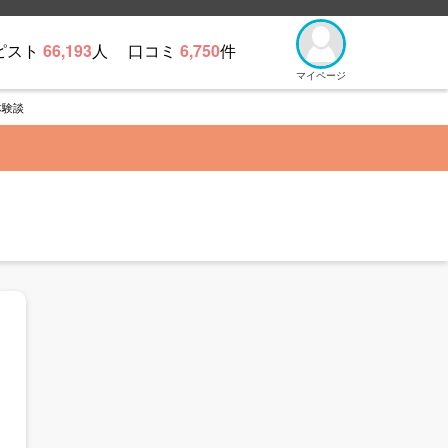
ピスト
66,193
人
口コミ
6,750
件
マイページ
体験談