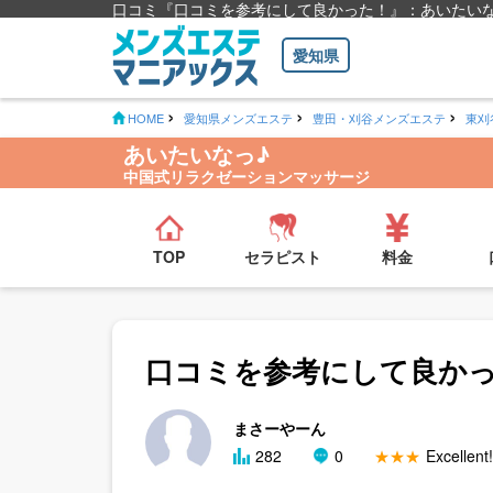
口コミ『口コミを参考にして良かった！』：あいたい
愛知県
HOME
愛知県メンズエステ
豊田・刈谷メンズエステ
東刈
あいたいなっ♪
中国式リラクゼーションマッサージ
TOP
セラピスト
料金
口コミを参考にして良か
まさーやーん
282
0
★★★
Excellent!