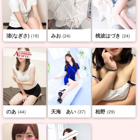
渚(なぎさ)
みお
桃波はづき
(18)
(24)
(24)
のあ
天海 あい
柏野
(44)
(37)
(29)