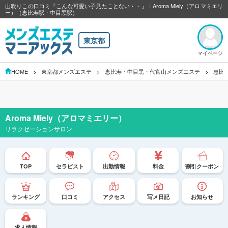
山吹りこの口コミ『こんな可愛い子見たことない・・』：Aroma Miely（アロマミエリ
ー）（恵比寿駅・中目黒駅）
東京都
マイページ
HOME
東京都メンズエステ
恵比寿・中目黒・代官山メンズエステ
恵比
Aroma Miely（アロマミエリー）
リラクゼーションサロン
TOP
セラピスト
出勤情報
料金
割引クーポン
ランキング
口コミ
アクセス
写メ日記
お知らせ
求人情報