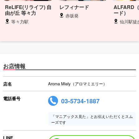
ReLIFE(リライフ) 自
レフィナード
ALFARD
由が丘 等々力
ード）
赤坂発
等々力駅
仙川駅徒歩3分、千歳烏山
お店情報
店名
Aroma Miely（アロマミエリー）
電話番号
03-5734-1887
「マニアックス見た」とお伝えいただくとスム
ーズです
LINE