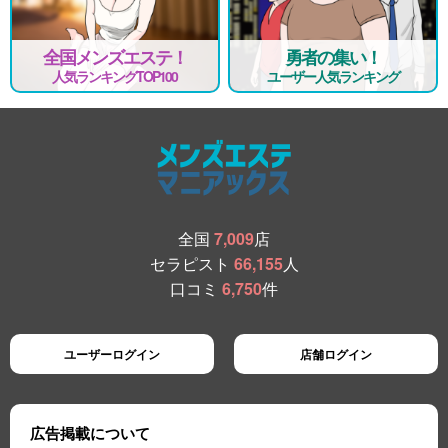
全国メンズエステ！
勇者の集い！
人気ランキングTOP100
ユーザー人気ランキング
全国
7,009
店
セラピスト
66,155
人
口コミ
6,750
件
ユーザーログイン
店舗ログイン
広告掲載について