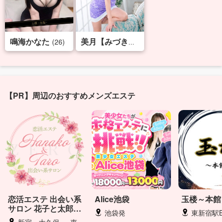
鳴海かなた
(26)
(38)
美月【みづき】
【PR】周辺のおすすめメンズエステ
恋活エステ 出会い系
Alice池袋
玉楼～本館
サロン 花子と太郎
池袋発
東新宿駅B3出
ZERO
新宿・大久保 ～ 東京２３区（ご相談下さい）