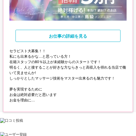
お仕事
の詳細を見る
セラピスト大募集！！
私にも出来るかな…と思っている方！
在籍スタッフの80％以上が未経験からのスタートです！
明るく、人と接することが好きな方ならきっと高収入を得れる当店で働
いて見ませんか!
しっかりとしたマッサージ技術をマスター出来るのも魅力です！
夢を実現するために
お金は絶対必要だと思います
お金を理由に
目の前のチャンスを逃したり、
最初の一歩を我慢するのは
もったいないことです
私たち全員が
全力であなたを支えます