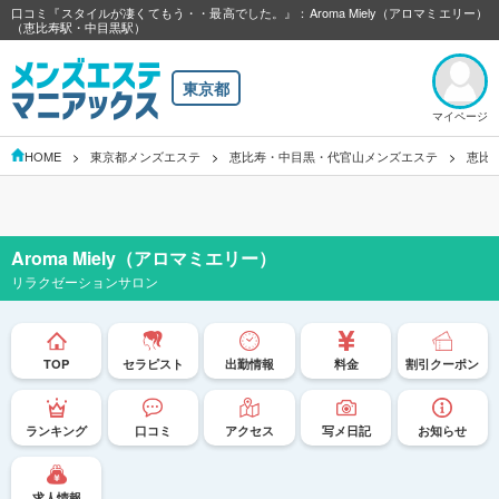
口コミ『スタイルが凄くてもう・・最高でした。』：Aroma Miely（アロマミエリー）
（恵比寿駅・中目黒駅）
東京都
マイページ
HOME
東京都メンズエステ
恵比寿・中目黒・代官山メンズエステ
恵比
Aroma Miely（アロマミエリー）
リラクゼーションサロン
TOP
セラピスト
出勤情報
料金
割引クーポン
ランキング
口コミ
アクセス
写メ日記
お知らせ
求人情報