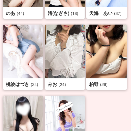
のあ
渚(なぎさ)
天海 あい
(44)
(18)
(37)
桃波はづき
みお
柏野
(24)
(24)
(29)