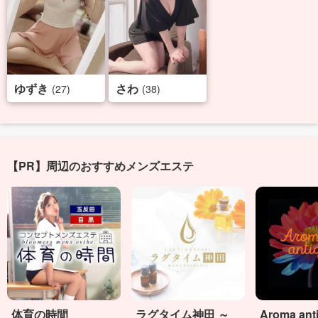
ゆずき
さわ
(27)
(38)
【PR】周辺のおすすめメンズエステ
体育の時間
ラグタイム神田 ～
Aroma an