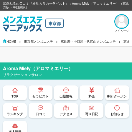
富愛ねるの口コミ『殿堂入りのセラピスト』：Aroma Miely（アロマミエリー）（恵比
寿駅・中目黒駅）
東京都
マイページ
HOME
東京都メンズエステ
恵比寿・中目黒・代官山メンズエステ
恵比
Aroma Miely（アロマミエリー）
リラクゼーションサロン
TOP
セラピスト
出勤情報
料金
割引クーポン
ランキング
口コミ
アクセス
写メ日記
お知らせ
求人情報