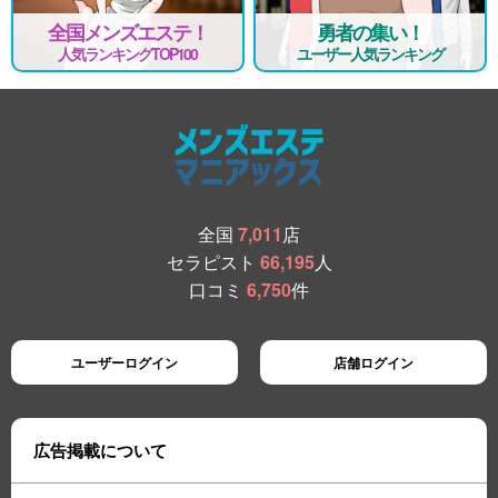
全国メンズエステ！
勇者の集い！
人気ランキングTOP100
ユーザー人気ランキング
全国
7,011
店
セラピスト
66,195
人
口コミ
6,750
件
ユーザーログイン
店舗ログイン
広告掲載について