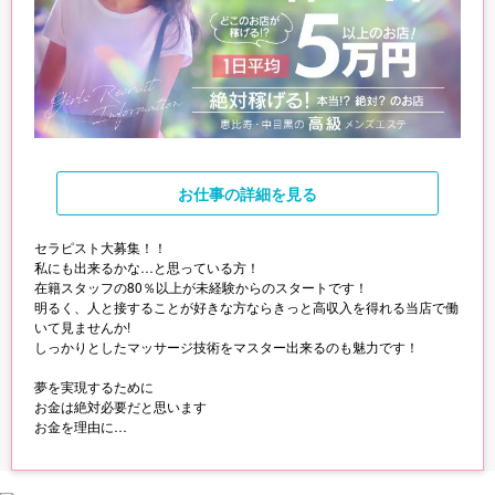
お仕事
の詳細を見る
セラピスト大募集！！
私にも出来るかな…と思っている方！
在籍スタッフの80％以上が未経験からのスタートです！
明るく、人と接することが好きな方ならきっと高収入を得れる当店で働
いて見ませんか!
しっかりとしたマッサージ技術をマスター出来るのも魅力です！
夢を実現するために
お金は絶対必要だと思います
お金を理由に
目の前のチャンスを逃したり、
最初の一歩を我慢するのは
もったいないことです