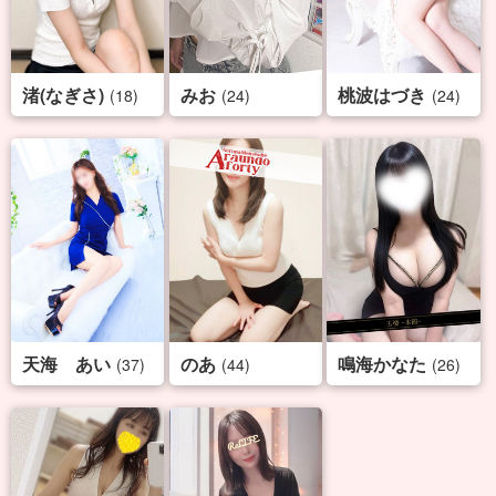
渚(なぎさ)
みお
桃波はづき
(18)
(24)
(24)
天海 あい
のあ
鳴海かなた
(37)
(44)
(26)