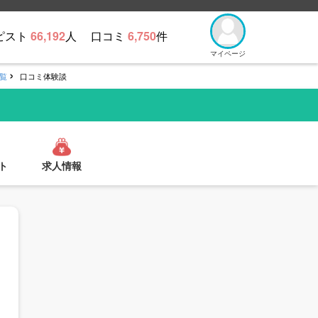
ピスト
66,192
人
口コミ
6,750
件
マイページ
覧
口コミ体験談
ト
求人情報