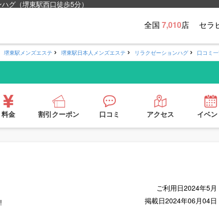
ンハグ（堺東駅西口徒歩5分）
全国
7,010
店
セラ
堺東駅メンズエステ
堺東駅日本人メンズエステ
リラクゼーションハグ
口コミ一
料金
割引クーポン
口コミ
アクセス
イベン
ご利用日
2024年5月
掲載日
2024年06月04日
!