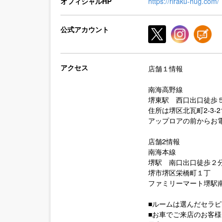
オフィシャルHP
https://riraku-hug.com/
公式アカウント
アクセス
店舗１情報
南海高野線
堺東駅 西口出口徒歩
住所は堺区北瓦町2-3-2
アップロアの前からお
店舗2情報
南海本線
堺駅 南口出口徒歩２
堺市堺区栄橋町１丁
ファミリーマート堺駅
■ルームは選んだセラ
■お車でご来店のお客