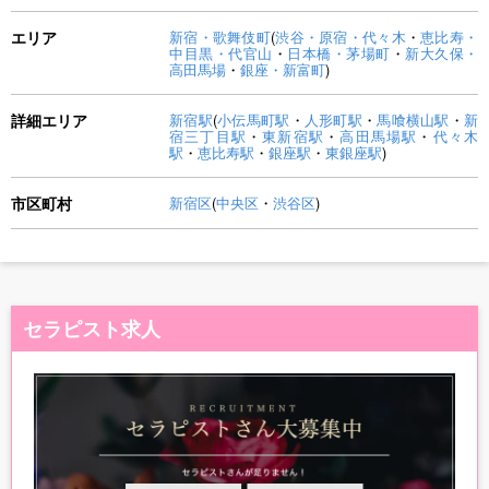
エリア
新宿・歌舞伎町
(
渋谷・原宿・代々木
・
恵比寿・
中目黒・代官山
・
日本橋・茅場町
・
新大久保・
高田馬場
・
銀座・新富町
)
詳細エリア
新宿駅
(
小伝馬町駅
・
人形町駅
・
馬喰横山駅
・
新
宿三丁目駅
・
東新宿駅
・
高田馬場駅
・
代々木
駅
・
恵比寿駅
・
銀座駅
・
東銀座駅
)
市区町村
新宿区
(
中央区
・
渋谷区
)
セラピスト求人