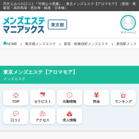
芹沢えみりの口コミ『可憐な小悪魔』：東京メンズエステ【アロマモア】（新宿・東
新宿・高田馬場・恵比寿・銀座・日本橋）
東京都
マイページ
HOME
東京都メンズエステ
新宿・歌舞伎町メンズエステ
新宿駅メンズ
東京メンズエステ【アロマモア】
メンズエステ
TOP
セラピスト
出勤情報
料金
ランキング
口コミ
アクセス
求人情報