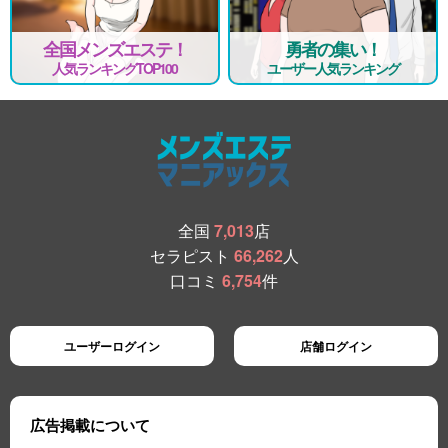
全国メンズエステ！
勇者の集い！
人気ランキングTOP100
ユーザー人気ランキング
全国
7,013
店
セラピスト
66,262
人
口コミ
6,754
件
ユーザーログイン
店舗ログイン
広告掲載について