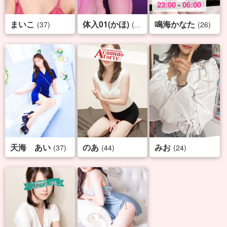
23:00
-
06:00
まいこ
体入01(かほ)
鳴海かなた
(37)
(19)
(26)
天海 あい
のあ
みお
(37)
(44)
(24)