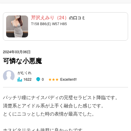
芹沢えみり（24）
の口コミ
T158 B86(E) W57 H85
2024年03月06日
可憐な小悪魔
がむくれ
★★★
Excellent!!
1622
0
パッチリ瞳にナイスバディの完璧セラピスト降臨です。
清楚系とアイドル系が上手く融合した感じです。
とくにニコッとした時の表情が最高でした。
ホスピタリティも抜群に良かったです。