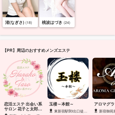
渚(なぎさ)
桃波はづき
(18)
(24)
【PR】周辺のおすすめメンズエステ
恋活エステ 出会い系
玉楼～本館～
アロマグラ
サロン 花子と太郎
東新宿駅B3出口徒歩１~2分
新宿御苑前駅・
ZERO