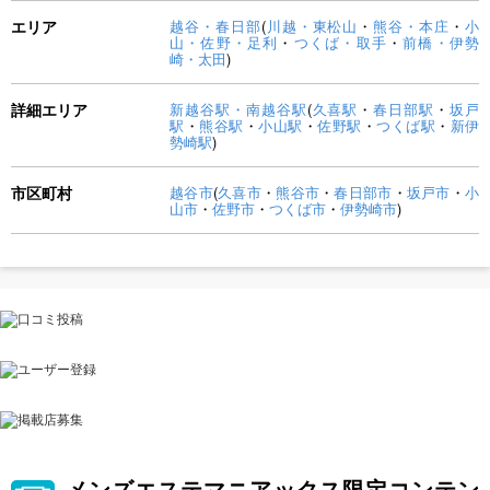
エリア
越谷・春日部
(
川越・東松山
・
熊谷・本庄
・
小
山・佐野・足利
・
つくば・取手
・
前橋・伊勢
崎・太田
)
詳細エリア
新越谷駅・南越谷駅
(
久喜駅
・
春日部駅
・
坂戸
駅
・
熊谷駅
・
小山駅
・
佐野駅
・
つくば駅
・
新伊
勢崎駅
)
市区町村
越谷市
(
久喜市
・
熊谷市
・
春日部市
・
坂戸市
・
小
山市
・
佐野市
・
つくば市
・
伊勢崎市
)
メンズエステマニアックス限定コンテン