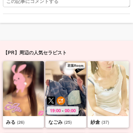
【PR】周辺の人気セラピスト
若葉Room
19:00
-
00:00
みる
なごみ
紗倉
(26)
(25)
(37)