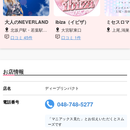
大人のNEVERLAND
ibiza（イビザ）
ミセスロマ
北坂戸駅・若葉駅・鶴ヶ島駅・川越駅
大宮駅東口
上尾,鴻巣、
口コミ 45件
口コミ 1件
お店情報
店名
ディープリンパクト
電話番号
048-748-5277
「マニアックス見た」とお伝えいただくとスム
ーズです