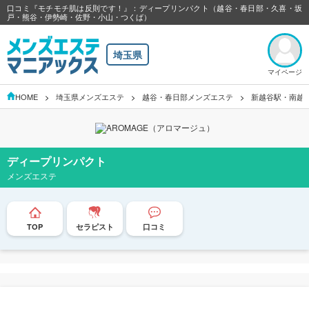
口コミ『モチモチ肌は反則です！』：ディープリンパクト（越谷・春日部・久喜・坂
戸・熊谷・伊勢崎・佐野・小山・つくば）
埼玉県
マイページ
HOME
埼玉県メンズエステ
越谷・春日部メンズエステ
新越谷駅・南越
ディープリンパクト
メンズエステ
TOP
セラピスト
口コミ