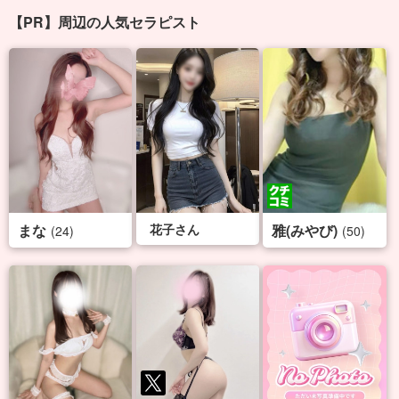
【PR】周辺の人気セラピスト
まな
花子さん
雅(みやび)
(24)
(50)