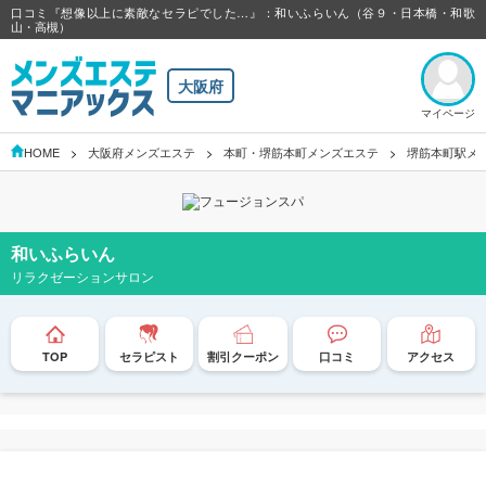
口コミ『想像以上に素敵なセラピでした…』：和いふらいん（谷９・日本橋・和歌
山・高槻）
大阪府
マイページ
HOME
大阪府メンズエステ
本町・堺筋本町メンズエステ
堺筋本町駅メ
和いふらいん
リラクゼーションサロン
TOP
セラピスト
割引クーポン
口コミ
アクセス