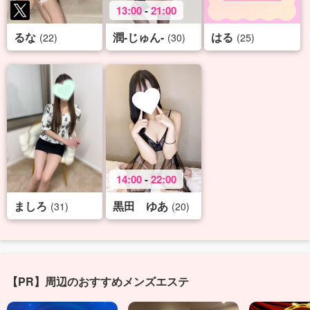
13:00
-
21:00
るな
潤-じゅん-
はる
(22)
(30)
(25)
14:00
-
22:00
ましろ
黒田 ゆあ
(31)
(20)
【PR】周辺のおすすめメンズエステ