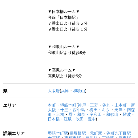
▼日本橋ルーム▼
各線「日本橋駅」
７番出口より徒歩５分
９番出口より徒歩１分
▼和歌山ルーム▼
和歌山駅より徒歩8分
▼高槻ルーム▼
高槻駅より徒歩5分
県
大阪府
(
兵庫
・
和歌山
)
エリア
本町・堺筋本町
(
神戸・三宮
・
谷九・上本町
・
新
大阪・十三・西中島
・
梅田・キタ
・
天満・南森
町・京橋
・
堺・和泉・岸和田
・
和歌山
・
難波・
日本橋
・
江坂・吹田・豊中
)
詳細エリア
堺筋本町駅
(
長堀橋駅
・
元町駅
・
谷町九丁目駅
・
十三駅
・
東梅田駅
・
福島駅
・
京橋駅
・
堺東駅
・