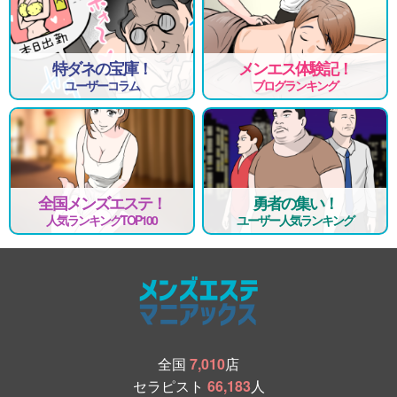
特ダネの宝庫！
メンエス体験記！
ユーザーコラム
ブログランキング
全国メンズエステ！
勇者の集い！
人気ランキングTOP100
ユーザー人気ランキング
全国
7,010
店
セラピスト
66,183
人