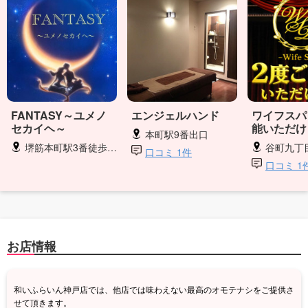
FANTASY～ユメノ
エンジェルハンド
ワイフスパ
セカイヘ～
能いただけ
本町駅9番出口
堺筋本町駅3番徒歩3分
谷町九丁
口コミ 1件
口コミ 1
お店情報
和いふらいん神戸店では、他店では味わえない最高のオモテナシをご提供さ
せて頂きます。