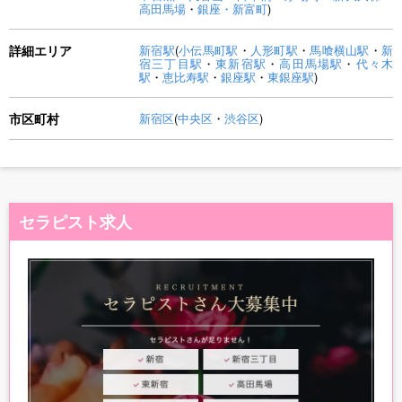
高田馬場
・
銀座・新富町
)
詳細エリア
新宿駅
(
小伝馬町駅
・
人形町駅
・
馬喰横山駅
・
新
宿三丁目駅
・
東新宿駅
・
高田馬場駅
・
代々木
駅
・
恵比寿駅
・
銀座駅
・
東銀座駅
)
市区町村
新宿区
(
中央区
・
渋谷区
)
セラピスト求人