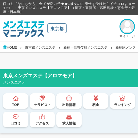
口コミ『なにもかも、全てが良い子★★..彼女のご奉仕を受けたらイチコロよぉー
↑↑↑』：東京メンズエステ【アロマモア】（新宿・東新宿・高田馬場・恵比寿・銀
座・日本橋）
東京都
マイページ
HOME
東京都メンズエステ
新宿・歌舞伎町メンズエステ
新宿駅メンズ
東京メンズエステ【アロマモア】
メンズエステ
TOP
セラピスト
出勤情報
料金
ランキング
口コミ
アクセス
求人情報