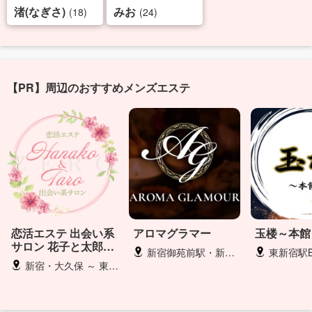
渚(なぎさ)
みお
(18)
(24)
【PR】周辺のおすすめメンズエステ
恋活エステ 出会い系
アロマグラマー
玉楼～本館
サロン 花子と太郎
新宿御苑前駅・新宿三丁目駅
東新宿駅B3出
ZERO
新宿・大久保 ～ 東京２３区（ご相談下さい）