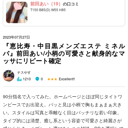
前田あい（19）
の口コミ
T150 B85(D) W55 H85
2023年07月27日
『恵比寿・中目黒メンズエステ ミネル
バ』前田あい/小柄の可愛さと献身的なマ
ッサにリピート確定
ナスやす
★★★
Excellent!!
1210
0
90分指名で入ってみた。ホームページとほぼ同じタイトワ
ンピースでお出迎え。パッと見は小柄で胸もまぁまぁ大き
い。スタイルは写真と乖離なく目はパッチリな若い印象。
タイプ的には清楚、癒し系という容姿で可愛さと綺麗さが