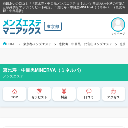
前田あいの口コミ『『恵比寿・中目黒メンズエステ ミネルバ』前田あい/小柄の可愛さ
と献身的なマッサにリピート確定』：恵比寿・中目黒MINERVA（ミネルバ）（恵比寿
駅・中目黒駅）
東京都
マイページ
HOME
東京都メンズエステ
恵比寿・中目黒・代官山メンズエステ
恵比
恵比寿・中目黒MINERVA（ミネルバ）
メンズエステ
TOP
セラピスト
料金
口コミ
アクセス