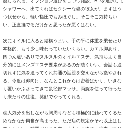
感じられる。オプション選びをしつつ雑談。BDを選択して
シャワーへ。出てくればセクシーな姿の彼女が。まずはう
つ伏せから。軽い指圧でもみほぐし。そこそこ気持ちい
い。正直撫でるだけかと思ったが悪くはない。
次にオイルに入ると結構うまい。手の平に体重を乗せたり
本格的。もう少し味わっていたいくらい。カエル脚あり、
四つん這いありでヌルヌルのオイルエステ。気持ちよく自
分的にはメンズエステ要素があるのが凄くいい。会話も途
切れずに気を遣ってくれ共通の話題を交えながら癒やされ
る。今度は仰向け。なんとこれからは密着ばかり。いきな
り覆いかぶさってきて鼠径部マッサ。両腕を使って行った
り来たりの往復。笑顔でやってくれる。
恋人気分を出しながら胸周りなども積極的に触れてくるた
めなかなか興奮が高まった。ただ店の規定かそれ以上はし