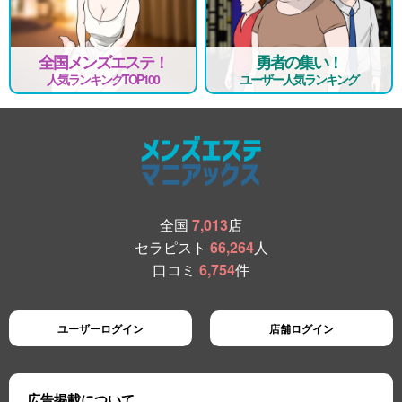
全国メンズエステ！
勇者の集い！
人気ランキングTOP100
ユーザー人気ランキング
全国
7,013
店
セラピスト
66,264
人
口コミ
6,754
件
ユーザーログイン
店舗ログイン
広告掲載について