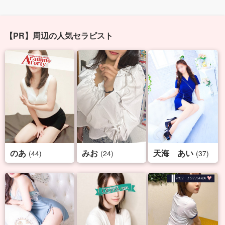
【PR】周辺の人気セラピスト
のあ
みお
天海 あい
(44)
(24)
(37)