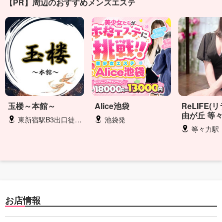
【PR】周辺のおすすめメンズエステ
玉楼～本館～
Alice池袋
ReLIFE(
由が丘 等
東新宿駅B3出口徒歩１~2分
池袋発
等々力駅
お店情報