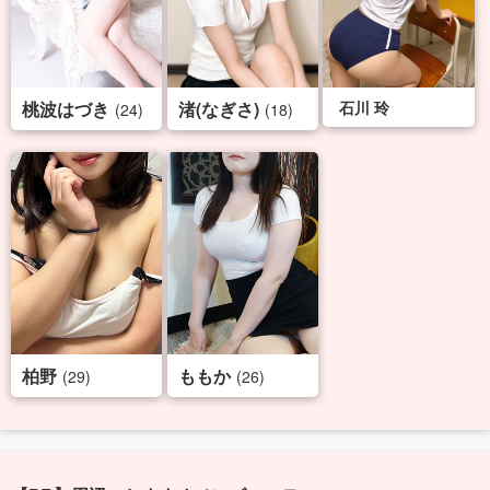
桃波はづき
渚(なぎさ)
石川 玲
(24)
(18)
柏野
ももか
(29)
(26)