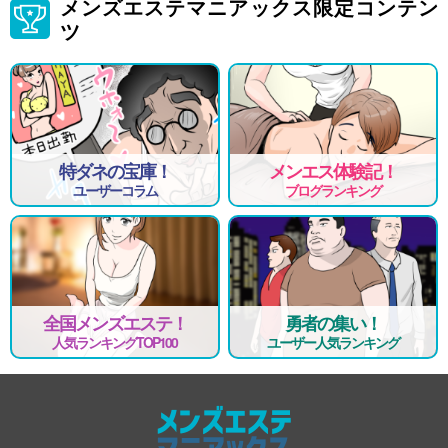
メンズエステマニアックス限定コンテン
ツ
特ダネの宝庫！
メンエス体験記！
ユーザーコラム
ブログランキング
全国メンズエステ！
勇者の集い！
人気ランキングTOP100
ユーザー人気ランキング