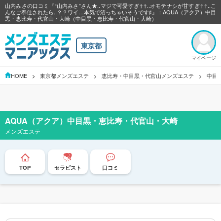
山内みさの口コミ『“山内みさ”さん★..マジで可愛すぎ↑↑..オモテナシが甘すぎ↑↑..こ
んなご奉仕されたら..？？ワイ…本気で沼っちゃいそうです♯』：AQUA（アクア）中目
黒・恵比寿・代官山・大崎（中目黒・恵比寿・代官山・大崎）
東京都
マイページ
HOME
東京都メンズエステ
恵比寿・中目黒・代官山メンズエステ
中目
AQUA（アクア）中目黒・恵比寿・代官山・大崎
メンズエステ
TOP
セラピスト
口コミ