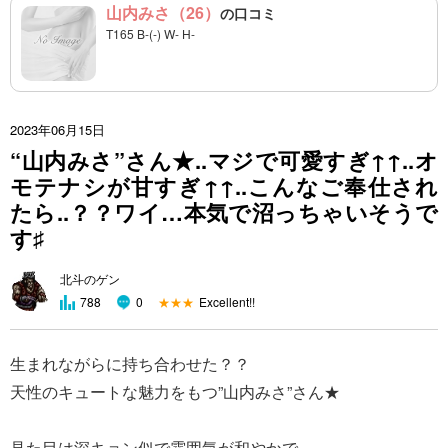
山内みさ（26）
の口コミ
T165 B-(-) W- H-
2023年06月15日
“山内みさ”さん★..マジで可愛すぎ↑↑..オ
モテナシが甘すぎ↑↑..こんなご奉仕され
たら..？？ワイ…本気で沼っちゃいそうで
す♯
北斗のゲン
★★★
Excellent!!
788
0
生まれながらに持ち合わせた？？
天性のキュートな魅力をもつ”山内みさ”さん★
見た目は深キョン似で雰囲気が和やかで、