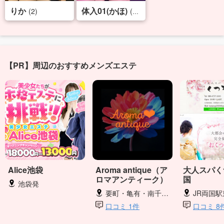
りか
体入01(かほ)
(2)
(19)
【PR】周辺のおすすめメンズエステ
Alice池袋
Aroma antique（ア
大人スパく
ロマアンティーク）
国
池袋発
要町・亀有・南千住・上野
JR両国
口コミ 1件
口コミ 8