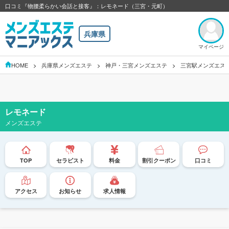
口コミ『物腰柔らかい会話と接客』：レモネード（三宮・元町）
兵庫県
マイページ
HOME
兵庫県メンズエステ
神戸・三宮メンズエステ
三宮駅メンズエス
レモネード
メンズエステ
TOP
セラピスト
料金
割引クーポン
口コミ
アクセス
お知らせ
求人情報