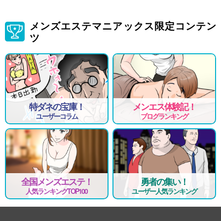
メンズエステマニアックス限定コンテン
ツ
特ダネの宝庫！
メンエス体験記！
ユーザーコラム
ブログランキング
全国メンズエステ！
勇者の集い！
人気ランキングTOP100
ユーザー人気ランキング