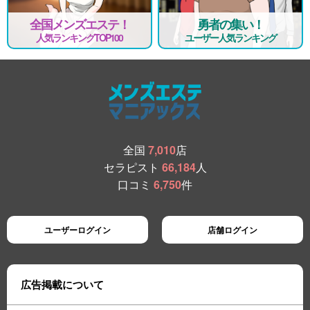
全国メンズエステ！
勇者の集い！
人気ランキングTOP100
ユーザー人気ランキング
全国
7,010
店
セラピスト
66,184
人
口コミ
6,750
件
ユーザーログイン
店舗ログイン
広告掲載について