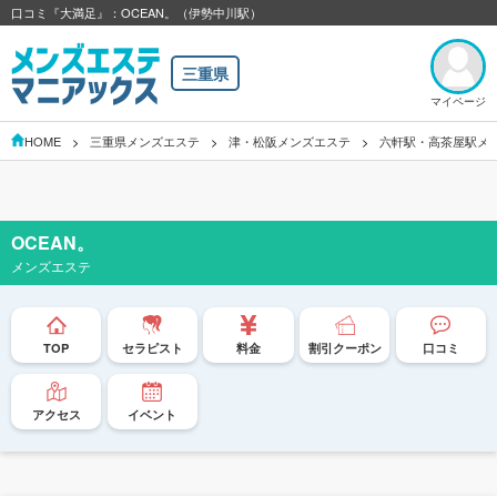
口コミ『大満足』：OCEAN。（伊勢中川駅）
三重県
マイページ
HOME
三重県メンズエステ
津・松阪メンズエステ
六軒駅・高茶屋駅メ
OCEAN。
メンズエステ
TOP
セラピスト
料金
割引クーポン
口コミ
アクセス
イベント